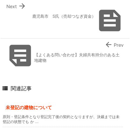

Next

鹿児島市 S氏（売却つなぎ資金）


Prev
【よくある問い合わせ】夫婦共有持分のある土
地建物

関連記事
未登記の建物について
原則・登記条件となり登記完了後の契約となりますが、決裁までは未
登記の状態でも か ...