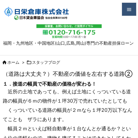


メニュ

福岡・九州地区・中国地区(山口,広島,岡山)専門の不動産担保ローン
サイド

前へ

ホーム
>

スタッフブログ

（道路は大丈夫？）不動産の価値を左右する道路②
次へ
１．接道の幅員で不動産の価格が変わる！

近所の土地であっても、例えば土地にくっついている道
検索
路の幅員が６ｍの物件が１坪30万で売れていたとしても
くっついている道路の幅員が２ｍなら１坪20万以下なん
てことも ザラにあります。
幅員２ｍといえば軽自動車が１台なんとか通るか？とい