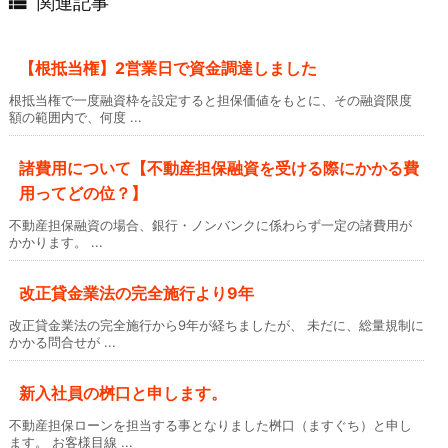

関連記事
【根抵当権】2営業日で資金調達しました
根抵当権で一度融資枠を設定すると担保価値をもとに、その融資限度
額の範囲内で、何度 ...
諸費用について【不動産担保融資を受ける際にかかる費
用ってどの位？】
不動産担保融資の場合、銀行・ノンバンクに係わらず一定の諸費用が
かかります。 ...
改正貸金業法の完全施行より9年
改正貸金業法の完全施行から9年が経ちましたが、 未だに、総量規制に
かかる問合せが ...
新入社員の桝口と申します。
不動産担保ローンを担当する事となりました桝口（ますぐち）と申し
ます。 お客様目線 ...