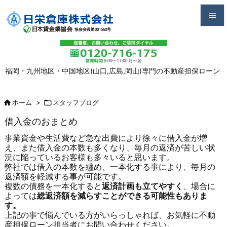


メニュ

福岡・九州地区・中国地区(山口,広島,岡山)専門の不動産担保ローン
サイド

前へ

ホーム
>

スタッフブログ

借入金のおまとめ
次へ
事業資金や生活費など急な出費により徐々に借入金が増

え、また借入金の本数も多くなり、毎月の返済が苦しい状
検索
況に陥っているお客様も多々いると思います。
弊社では借入の本数を纏め、一本化する事により、毎月の
返済額を軽減する事が可能です。
複数の債務を一本化すると
返済計画も立てやすく
、場合に
よっては
総返済額を減らすことができる可能性もありま
す。
上記の事で悩んでいる方がいらっしゃれば、お気軽に不動
産担保ローン担当者にお問い合わせください。