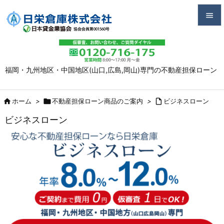


メニュ

福岡・九州地区・中国地区(山口,広島,岡山)専門の不動産担保ローン
サイド

前へ

ホーム
>

不動産担保ローン商品のご案内
>

ビジネスローン

ビジネスローン
次へ

検索