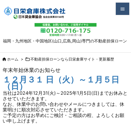


メニュ

福岡・九州地区・中国地区(山口,広島,岡山)専門の不動産担保ローン
サイド

前へ

ホーム
>

不動産担保ローンなら日栄倉庫サイト・更新履歴

年末年始休業のお知らせ
次へ
１２月３１ 日（火）～１月５日

（日）
検索
当社は2024年12月31(火)～2025年1月5日(日)までお休みと
させていただきます。
なお、休業中のお問い合わせやメールにつきましては、休
業明けに順次対応させていただきます。
ご予定の方はお早めにご検討・ご相談の程、よろしくお願
い申し上げます。