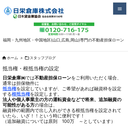


メニュ

福岡・九州地区・中国地区(山口,広島,岡山)専門の不動産担保ローン
サイド

前へ

ホーム
>

スタッフブログ

抵当権・根抵当権の設定
次へ
日栄倉庫㈱
では
不動産担保ローン
をご利用いただく場合、

通常は担保物件に
検索
抵当権
を設定していますが、ご希望があれば融資枠を設定
する
根抵当権
を設定します。
法人や個人事業主の方の運転資金などで将来、追加融資の
可能性がある方
の場合は、
融資枠の範囲内で出し入れができる根抵当権を設定されて
いたら、いざ！！という時に便利です！
（追加融資については原則 100万 ～としています）