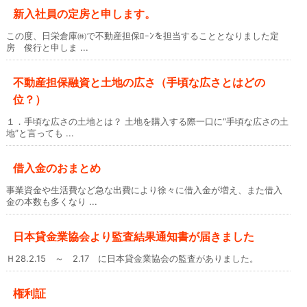
新入社員の定房と申します。
この度、日栄倉庫㈱で不動産担保ﾛｰﾝを担当することとなりました定
房 俊行と申しま ...
不動産担保融資と土地の広さ（手頃な広さとはどの
位？）
１．手頃な広さの土地とは？ 土地を購入する際一口に“手頃な広さの土
地”と言っても ...
借入金のおまとめ
事業資金や生活費など急な出費により徐々に借入金が増え、また借入
金の本数も多くなり ...
日本貸金業協会より監査結果通知書が届きました
Ｈ28.2.15 ～ 2.17 に日本貸金業協会の監査がありました。
権利証