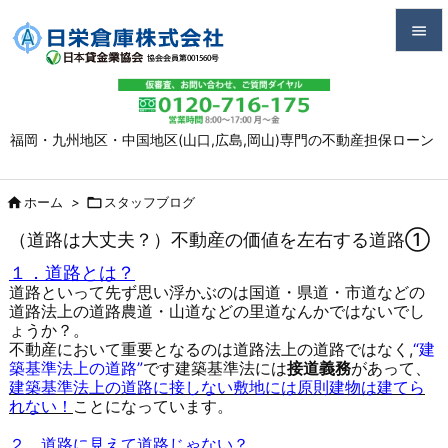


メニュ

福岡・九州地区・中国地区(山口,広島,岡山)専門の不動産担保ローン
サイド

前へ

ホーム
>

スタッフブログ

（道路は大丈夫？）不動産の価値を左右する道路①
次へ
１．道路とは？

道路といって先ず思い浮かぶのは国道・県道・市道などの
検索
道路法上の道路農道・山道などの里道なんかではないでし
ょうか？。
不動産において重要となるのは道路法上の道路ではなく,
“建
築基準法上の道路”
です建築基準法には
接道義務
があって、
建築基準法上の道路に接しない敷地には原則建物は建てら
れない！
ことになっています。
２．道路に見えて道路じゃない？