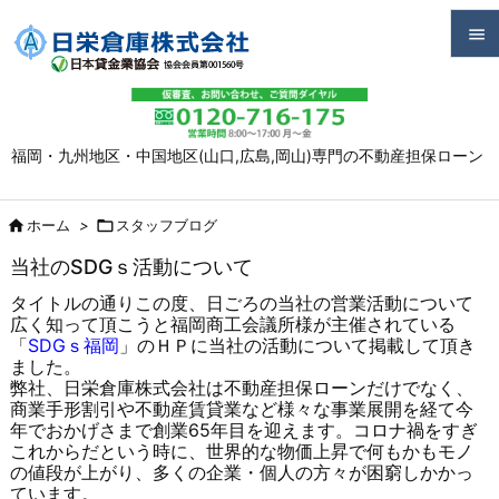


メニュ

福岡・九州地区・中国地区(山口,広島,岡山)専門の不動産担保ローン
サイド

前へ

ホーム
>

スタッフブログ

当社のSDGｓ活動について
次へ
タイトルの通りこの度、日ごろの当社の営業活動について

広く知って頂こうと福岡商工会議所様が主催されている
検索
「
SDGｓ福岡
」のＨＰに当社の活動について掲載して頂き
ました。
弊社、日栄倉庫株式会社は不動産担保ローンだけでなく、
商業手形割引や不動産賃貸業など様々な事業展開を経て今
年でおかげさまで創業65年目を迎えます。コロナ禍をすぎ
これからだという時に、世界的な物価上昇で何もかもモノ
の値段が上がり、多くの企業・個人の方々が困窮しかかっ
ています。